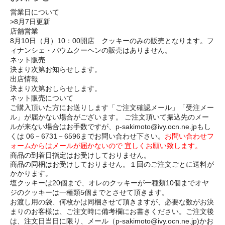
営業日について
>8月7日更新
店舗営業
8月10日（月）10：00開店 クッキーのみの販売となります。フ
ィナンシェ・バウムクーヘンの販売はありません。
ネット販売
決まり次第お知らせします。
出店情報
決まり次第おしらせします。
ネット販売について
ご購入頂いた方にお送りします「ご注文確認メール」「受注メー
ル」が届かない場合がございます。 ご注文頂いて振込先のメー
ルが来ない場合はお手数ですが、p-sakimoto@ivy.ocn.ne.jpもし
くは 06－6731－6596までお問い合わせ下さい。
お問い合わせフ
ォームからはメールが届かないので 宜しくお願い致します。
商品の到着日指定はお受けしておりません。
商品の同梱はお受けしておりません。１回のご注文ごとに送料が
かかります。
塩クッキーは20個まで、オレのクッキーが一種類10個までオヤ
ジのクッキーは一種類5個までとさせて頂きます。
お渡し用の袋、何枚かは同梱させて頂きますが、必要な数がお決
まりのお客様は、ご注文時に備考欄にお書きください。ご注文後
は、注文日当日に限り、メール（p-sakimoto@ivy.ocn.ne.jp)かお